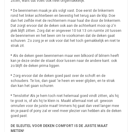
zitten, want dat voelt ook heel ongemakkelijk.
*
De beenriemen maak je als volgt vast. Doe eerst de linkerriem
rond het linker achterbeen en bevestig het terug aan de klip. Doe
dan het zelfde met de rechterriem maar haal die door de linkerriem.
Dat zorgt ervoor dat de deken ook aan de achterkant mooi op z'n
plek blijft zitten. Zorg dat er ongeveer 10 tot 13 cm ruimte zit tussen
de beenriemen en het been om te voorkomen dat de deken gaat
schuiven. Zo zorg je er ook voor dat het toch gemakkelijk en niet te
strak zit.
*
Als de deken geen beenriemen maar een bilkoord of bilriem heeft
kan je deze onder de staart door lussen naar de andere kant. ook
zo blijft de deken prima liggen.
*
Zorg ervoor dat de deken goed past over de schoft en de
schouders. Te los, dan gaat 'ie heen en weer glijden, en te strak
dan kan het gaan schuren.
*
Tenslotte! Als je hem toch niet helemaal goed vindt zitten, als hij
te groot is, of als hij te klein is. Maakt allemaal niet uit: gewoon
omruilen voor de juiste maat! Immers hij gaat dan veel langer mee
én je paard of pony zal er veel meer plezier van hebben als de deken
goed past.
DE SLEUTEL VOOR DEKEN COMFORT IS DE JUISTE MAAT
METEN!