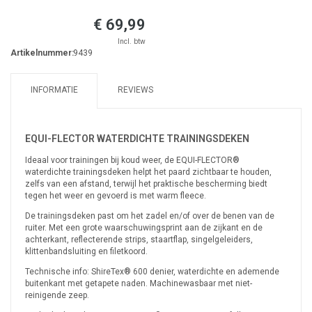
€ 69,99
Incl. btw
Artikelnummer:
9439
INFORMATIE
REVIEWS
EQUI-FLECTOR WATERDICHTE TRAININGSDEKEN
Ideaal voor trainingen bij koud weer, de EQUI-FLECTOR®
waterdichte trainingsdeken helpt het paard zichtbaar te houden,
zelfs van een afstand, terwijl het praktische bescherming biedt
tegen het weer en gevoerd is met warm fleece.
De trainingsdeken past om het zadel en/of over de benen van de
ruiter. Met een grote waarschuwingsprint aan de zijkant en de
achterkant, reflecterende strips, staartflap, singelgeleiders,
klittenbandsluiting en filetkoord.
Technische info: ShireTex® 600 denier, waterdichte en ademende
buitenkant met getapete naden. Machinewasbaar met niet-
reinigende zeep.