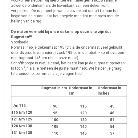
voorkomen hebben wij hieronder een tabel gemaakt, waarbij je
zowel de onderkant als de bovenkant van een deken kunt
vergelijken. De rug meet je van de bovenkant schoft tot aan het
begin van de staart, laat het soepele meetlint meelopen met de
helling van de rug.
De maten vermeld bij onze dekens op deze site zijn dus
Rugmaten!!!
Voorbeeld:
Normaal heb je dekenmaat 195 (dit is de ondermaat veel gebruikt
door diverse leveranciers) zoek 195 op in de tabel -> komt overeen
met rugmaat 145 cm (dit is onze maat).
Schofthoogte is niet leidend, het beste kan je de rugmaat opmeten!
Is toch fijn als je meteen de juiste maat hebt. We helpen je graag
telefonisch of per email als je vragen hebt.
Rugmaat in cm
Ondermaat in
Ondermaat in
cm
inches
t/m 115
90
115
45
115 t/m 120
95
120
48
121 t/m 125
100
130
51
126 t/m 130
105
140
54
131 t/m 135
110
145
57