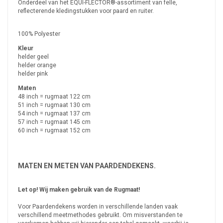
Onderdeel van het EQUI-FLECTOR®-assortiment van felle,
reflecterende kledingstukken voor paard en ruiter.
100% Polyester
Kleur
helder geel
helder orange
helder pink
Maten
48 inch = rugmaat 122 cm
51 inch = rugmaat 130 cm
54 inch = rugmaat 137 cm
57 inch = rugmaat 145 cm
60 inch = rugmaat 152 cm
MATEN EN METEN VAN PAARDENDEKENS.
Let op! Wij maken gebruik van de Rugmaat!
Voor Paardendekens worden in verschillende landen vaak
verschillend meetmethodes gebruikt. Om misverstanden te