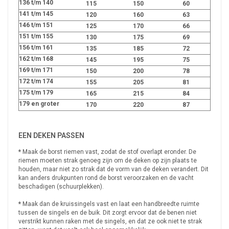
136 t/m 140
115
150
60
141 t/m 145
120
160
63
146 t/m 151
125
170
66
151 t/m 155
130
175
69
156 t/m 161
135
185
72
162 t/m 168
145
195
75
169 t/m 171
150
200
78
172 t/m 174
155
205
81
175 t/m 179
165
215
84
179 en groter
170
220
87
EEN DEKEN PASSEN
*
Maak de borst riemen vast, zodat de stof overlapt eronder. De
riemen moeten strak genoeg zijn om de deken op zijn plaats te
houden, maar niet zo strak dat de vorm van de deken verandert. Dit
kan anders drukpunten rond de borst veroorzaken en de vacht
beschadigen (schuurplekken).
*
Maak dan de kruissingels vast en laat een handbreedte ruimte
tussen de singels en de buik. Dit zorgt ervoor dat de benen niet
verstrikt kunnen raken met de singels, en dat ze ook niet te strak