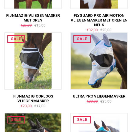
FIJNMAZIG VLIEGENMASKER
FLYGUARD PRO AIR MOTION
MET OREN
VLIEGENMASKER MET OREN EN
NEUS
€25,99
€15,00
€32,00
€20,00
SALE
SALE
FIJNMAZIG OORLOOS
ULTRA PRO VLIEGENMASKER
VLIEGENMASKER
€38,00
€25,00
€23,00
€17,00
SALE
SALE