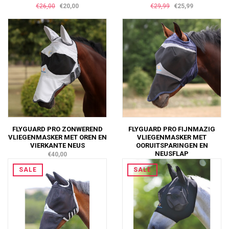
€26,00
€20,00
€29,99
€25,99
FLYGUARD PRO ZONWEREND
FLYGUARD PRO FIJNMAZIG
VLIEGENMASKER MET OREN EN
VLIEGENMASKER MET
VIERKANTE NEUS
OORUITSPARINGEN EN
NEUSFLAP
€40,00
€28,00
SALE
SALE