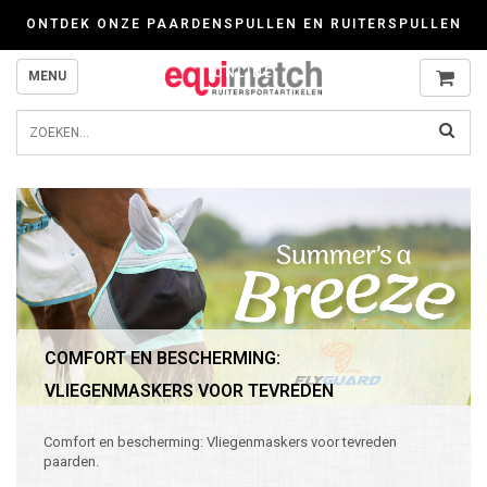
Wij werken zorgvuldig met cookies. Kijk gerust voor meer informatie op onze P
ONTDEK ONZE PAARDENSPULLEN EN RUITERSPULLEN
ONLINE
MENU
COMFORT EN BESCHERMING:
VLIEGENMASKERS VOOR TEVREDEN
PAARDEN.
Comfort en bescherming: Vliegenmaskers voor tevreden
paarden.