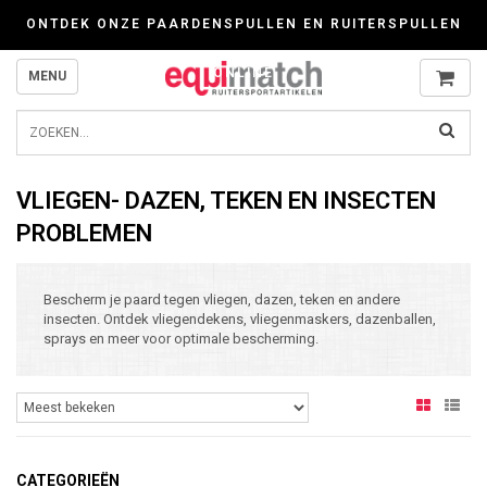
Wij werken zorgvuldig met cookies. Kijk gerust voor meer informatie op onze P
ONTDEK ONZE PAARDENSPULLEN EN RUITERSPULLEN
ONLINE
MENU
VLIEGEN- DAZEN, TEKEN EN INSECTEN
PROBLEMEN
Bescherm je paard tegen vliegen, dazen, teken en andere
insecten. Ontdek vliegendekens, vliegenmaskers, dazenballen,
sprays en meer voor optimale bescherming.
CATEGORIEËN