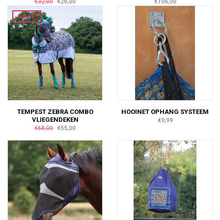
€32,00
€26,00
€106,00
SALE
TEMPEST ZEBRA COMBO
HOOINET OPHANG SYSTEEM
VLIEGENDEKEN
€9,99
€68,00
€55,00