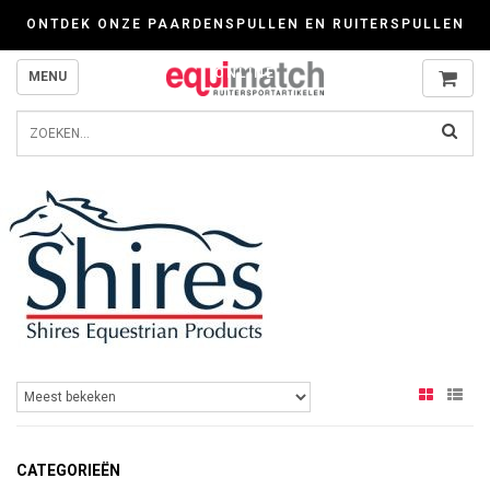
Wij werken zorgvuldig met cookies. Kijk gerust voor meer informatie op onze P
ONTDEK ONZE PAARDENSPULLEN EN RUITERSPULLEN
ONLINE
MENU
CATEGORIEËN