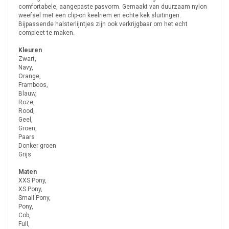
comfortabele, aangepaste pasvorm. Gemaakt van duurzaam nylon
weefsel met een clip-on keelriem en echte kek sluitingen.
Bijpassende halsterlijntjes zijn ook verkrijgbaar om het echt
compleet te maken.
Kleuren
Zwart,
Navy,
Orange,
Framboos,
Blauw,
Roze,
Rood,
Geel,
Groen,
Paars
Donker groen
Grijs
Maten
XXS Pony,
XS Pony,
Small Pony,
Pony,
Cob,
Full,