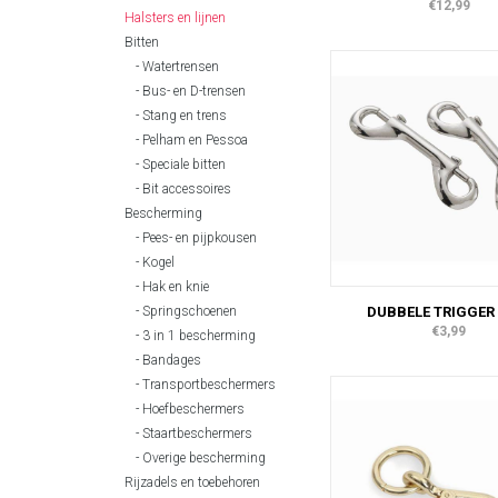
€12,99
Halsters en lijnen
Bitten
Watertrensen
Bus- en D-trensen
Stang en trens
Pelham en Pessoa
Speciale bitten
Bit accessoires
Bescherming
Pees- en pijpkousen
Kogel
Hak en knie
Springschoenen
DUBBELE TRIGGER 
€3,99
3 in 1 bescherming
Bandages
Transportbeschermers
Hoefbeschermers
Staartbeschermers
Overige bescherming
Rijzadels en toebehoren