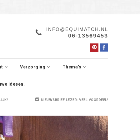
a.
Manage cookies
INFO@EQUIMATCH.NL
06-13569453
ht
Verzorging
Thema's
euwe ideeën.
LIJK!
NIEUWSBRIEF LEZER: VEEL VOORDEEL!