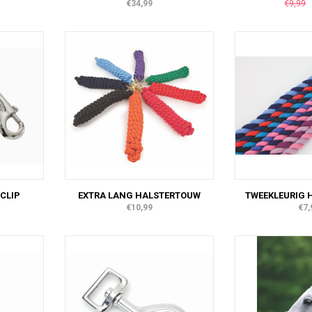
€34,99
€9,99
CLIP
EXTRA LANG HALSTERTOUW
TWEEKLEURIG 
€10,99
€7,