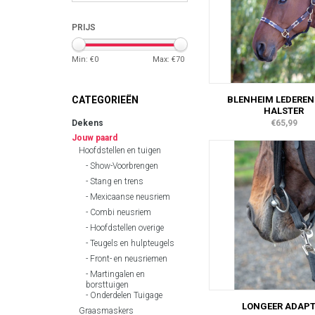
PRIJS
Min: €
0
Max: €
70
BLENHEIM LEDEREN
CATEGORIEËN
HALSTER
€65,99
Dekens
Jouw paard
Hoofdstellen en tuigen
Show-Voorbrengen
Stang en trens
Mexicaanse neusriem
Combi neusriem
Hoofdstellen overige
Teugels en hulpteugels
Front- en neusriemen
Martingalen en
borsttuigen
Onderdelen Tuigage
LONGEER ADAPT
Graasmaskers