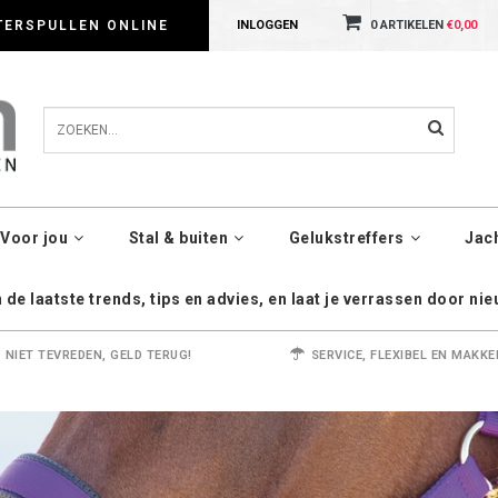
dig met cookies. Kijk gerust voor meer informatie op onze Privacy Policy pagin
TERSPULLEN ONLINE
INLOGGEN
0 ARTIKELEN
€0,00
Voor jou
Stal & buiten
Gelukstreffers
Jac
de laatste trends, tips en advies, en laat je verrassen door ni
NIET TEVREDEN, GELD TERUG!
SERVICE, FLEXIBEL EN MAKKE