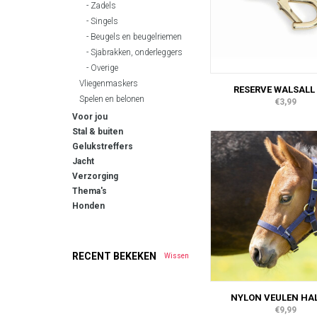
Zadels
Singels
Beugels en beugelriemen
Sjabrakken, onderleggers
Overige
Vliegenmaskers
RESERVE WALSALL 
Spelen en belonen
€3,99
Voor jou
Stal & buiten
Gelukstreffers
Jacht
Verzorging
Thema's
Honden
RECENT BEKEKEN
Wissen
NYLON VEULEN HA
€9,99