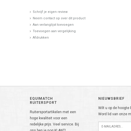
Schrijf je eigen review
Neem contact op over dit product
Aan verlanglijst toevoegen
Toevoegen aan vergelijking
Afdrukken
EQUIMATCH
NIEUWSBRIEF
RUITERSPORT
Wilt u op de hoogte b
Ruitersportartikelen met een
Word lid van onze ma
hoge kwaliteit voor een
redelijke prijs. Veel service. Bij
ons ben je nog KLANT!