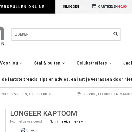
dig met cookies. Kijk gerust voor meer informatie op onze Privacy Policy pagin
TERSPULLEN ONLINE
INLOGGEN
0 ARTIKELEN
€0,00
Voor jou
Stal & buiten
Gelukstreffers
Jac
de laatste trends, tips en advies, en laat je verrassen door ni
NIET TEVREDEN, GELD TERUG!
SERVICE, FLEXIBEL EN MAKKE
LONGEER KAPTOOM
Nog niet gewaardeerd
|
Schrijf je eigen review