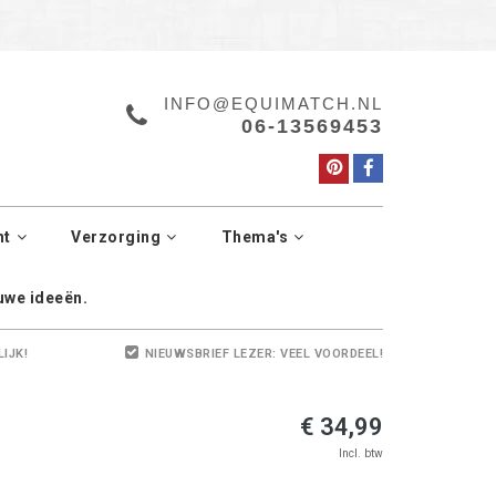
a.
Manage cookies
INFO@EQUIMATCH.NL
06-13569453
ht
Verzorging
Thema's
euwe ideeën.
LIJK!
NIEUWSBRIEF LEZER: VEEL VOORDEEL!
€ 34,99
Incl. btw