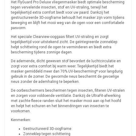
Het FlyGuard Pro Deluxe vliegenmasker biedt optimale bescherming
tegen vervelende insecten, stof en UV-straling, terwijl het
tegelijkertijd extra comfort biedt voor uw paard. Dankzij het
gestructureerde 3D-oogframe behoudt het masker zijn vorm tijdens
beweging en blijft het mooi weg van de ogen voor een comfortabele
pasvorm.
Het speciale Clearview-ooggaas filtert UV-straling en zorgt
tegelijkertijd voor uitstekend zicht. De geïntegreerde zonneklep
helpt schittering rond de ogen te verminderen en biedt extra
bescherming tijdens zonnige dagen.
De ademende, dicht geweven stof bevordert de luchtcirculatie en
zorgt voor extra comfort bij warm weer. Tegelijkertijd biedt het
masker gemiddeld meer dan 70% UV-bescherming* voor langdurig
gebruik in de zomer. De gevormde neus beschermt de gevoelige
neus zonder de ademhaling te beperken.
De oorbeschermers beschermen tegen insecten, filteren UV-stralen
en zorgen voor voldoende ventilatie. Dankzij de UltraFit-afwerking
met zachte fleece randen sluit het masker mooi aan op het hoofd
en helpt het schuren en het binnendringen van insecten te
voorkomen.
Kenmerken:
Gestructureerd 3D-oogframe
Zonneklep tegen schittering