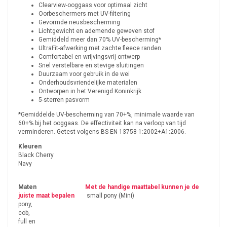
Clearview-ooggaas voor optimaal zicht
Oorbeschermers met UV-filtering
Gevormde neusbescherming
Lichtgewicht en ademende geweven stof
Gemiddeld meer dan 70% UV-bescherming*
UltraFit-afwerking met zachte fleece randen
Comfortabel en wrijvingsvrij ontwerp
Snel verstelbare en stevige sluitingen
Duurzaam voor gebruik in de wei
Onderhoudsvriendelijke materialen
Ontworpen in het Verenigd Koninkrijk
5-sterren pasvorm
*Gemiddelde UV-bescherming van 70+%, minimale waarde van
60+% bij het ooggaas. De effectiviteit kan na verloop van tijd
verminderen. Getest volgens BS EN 13758-1:2002+A1:2006.
Kleuren
Black Cherry
Navy
Maten
Met de handige maattabel kunnen je de
juiste maat bepalen
small pony (Mini)
pony,
cob,
full en