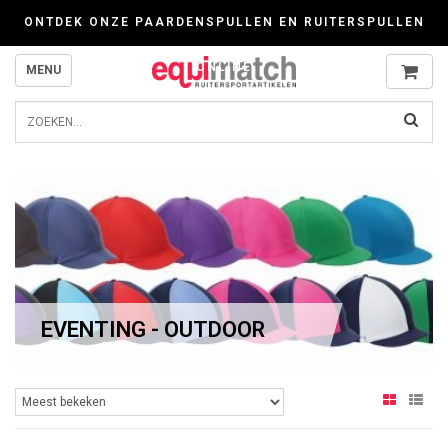
Wij werken zorgvuldig met cookies. Kijk gerust voor meer informatie op onze P
ONTDEK ONZE PAARDENSPULLEN EN RUITERSPULLEN
ONLINE
MENU
EVENTING - OUTDOOR