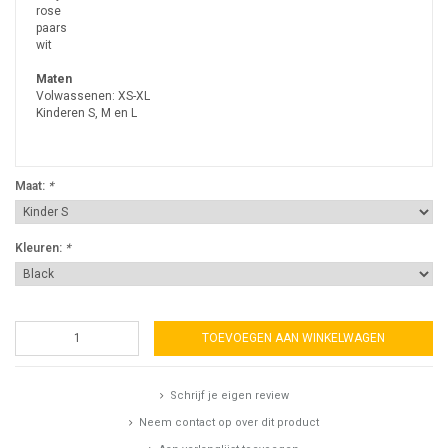
rose
paars
wit
Maten
Volwassenen: XS-XL
Kinderen S, M en L
Maat:
*
Kleuren:
*
TOEVOEGEN AAN WINKELWAGEN
Schrijf je eigen review
Neem contact op over dit product