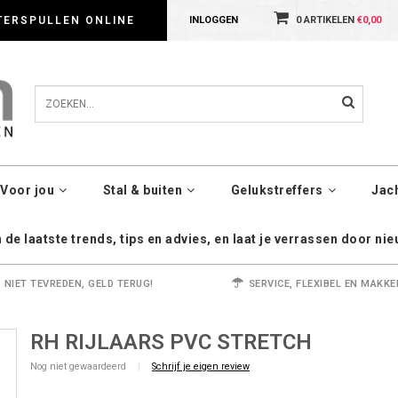
dig met cookies. Kijk gerust voor meer informatie op onze Privacy Policy pagin
TERSPULLEN ONLINE
INLOGGEN
0 ARTIKELEN
€0,00
Voor jou
Stal & buiten
Gelukstreffers
Jac
de laatste trends, tips en advies, en laat je verrassen door ni
NIET TEVREDEN, GELD TERUG!
SERVICE, FLEXIBEL EN MAKKE
RH RIJLAARS PVC STRETCH
Nog niet gewaardeerd
|
Schrijf je eigen review