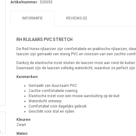
Artikelnummer:
520055
INFORMATIE
REVIEWS (0)
RH RIJLAARS PVC STRETCH
De Red Horse rijlaarzen zijn comfortabele en praktische rijlaarzen, ideaa
laarzen zijn gemaakt van stevig PVC en voorzien van een zachte comfo
Dankzij de elastische inzet sluiten de laarzen mooi aan rond de kuiten
Daarnaast zijn de laarzen volledig waterdicht, waardoor ze perfect zij
Kenmerken:
Gemaakt van duurzaam PVC
Zachte comfortabele voering
Elastische inzet voor een mooie aansluiting op de kuit
Waterdicht ontwerp
Comfortabel voor dagelijks gebruik
Geschikt voor stal en rijden
Kleuren
Zwart
Maten