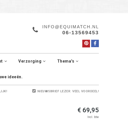
a.
Manage cookies
INFO@EQUIMATCH.NL
06-13569453
ht
Verzorging
Thema's
euwe ideeën.
LIJK!
NIEUWSBRIEF LEZER: VEEL VOORDEEL!
€ 69,95
Incl. btw