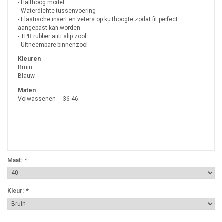
- Halfhoog model
- Waterdichte tussenvoering
- Elastische insert en veters op kuithoogte zodat fit perfect
aangepast kan worden
- TPR rubber anti slip zool
- Uitneembare binnenzool
Kleuren
Bruin
Blauw
Maten
Volwassenen 36-46
Maat:
*
Kleur:
*