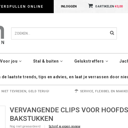
dig met cookies. Kijk gerust voor meer informatie op onze Privacy Policy pagin
TERSPULLEN ONLINE
INLOGGEN
0 ARTIKELEN
€0,00
Voor jou
Stal & buiten
Gelukstreffers
Jac
de laatste trends, tips en advies, en laat je verrassen door ni
NIET TEVREDEN, GELD TERUG!
SERVICE, FLEXIBEL EN MAKKE
VERVANGENDE CLIPS VOOR HOOFD
BAKSTUKKEN
Nog niet gewaardeerd
|
Schrijf je eigen review