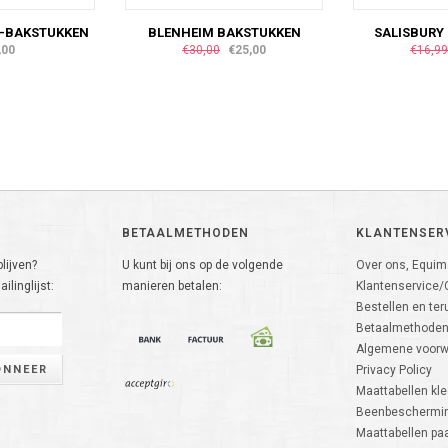
A-BAKSTUKKEN
BLENHEIM BAKSTUKKEN
SALISBURY
,00
€30,00
€25,00
€16,99
BETAALMETHODEN
KLANTENSER
lijven?
U kunt bij ons op de volgende
Over ons, Equima
ilinglijst:
manieren betalen:
Klantenservice/
Bestellen en ter
Betaalmethode
Algemene voor
ONNEER
Privacy Policy
Maattabellen kle
Beenbeschermin
Maattabellen p