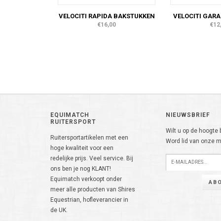
VELOCITI RAPIDA BAKSTUKKEN
VELOCITI GAR
€16,00
€12
EQUIMATCH
NIEUWSBRIEF
RUITERSPORT
Wilt u op de hoogte b
Ruitersportartikelen met een
Word lid van onze ma
hoge kwaliteit voor een
redelijke prijs. Veel service. Bij
ons ben je nog KLANT!
Equimatch verkoopt onder
AB
meer alle producten van Shires
Equestrian, hofleverancier in
de UK.