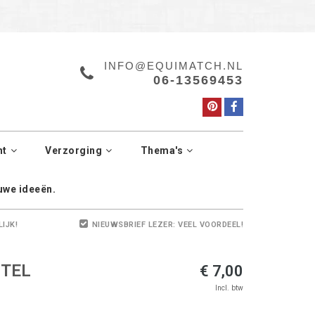
a.
Manage cookies
INFO@EQUIMATCH.NL
06-13569453
ht
Verzorging
Thema's
euwe ideeën.
LIJK!
NIEUWSBRIEF LEZER: VEEL VOORDEEL!
STEL
€ 7,00
Incl. btw