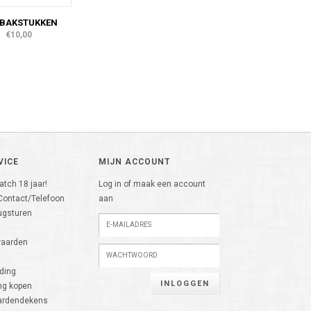
 BAKSTUKKEN
€10,00
VICE
MIJN ACCOUNT
tch 18 jaar!
Log in of maak een account
Contact/Telefoon
aan
ugsturen
n
waarden
ding
INLOGGEN
g kopen
aardendekens