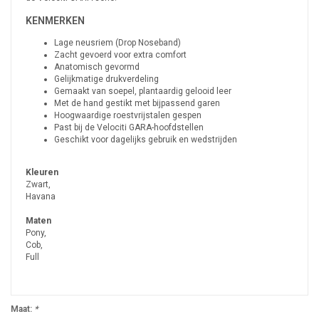
KENMERKEN
Lage neusriem (Drop Noseband)
Zacht gevoerd voor extra comfort
Anatomisch gevormd
Gelijkmatige drukverdeling
Gemaakt van soepel, plantaardig gelooid leer
Met de hand gestikt met bijpassend garen
Hoogwaardige roestvrijstalen gespen
Past bij de Velociti GARA-hoofdstellen
Geschikt voor dagelijks gebruik en wedstrijden
Kleuren
Zwart,
Havana
Maten
Pony,
Cob,
Full
Maat:
*