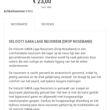
€ 23,00
Incl. btw
Artikelnummer:
345G
INFORMATIE
REVIEWS
VELOCITI GARA LAGE NEUSRIEM (DROP NOSEBAND)
De Velociti GARA Lage Neusriem (Drop Noseband) is een
comfortabele neusriem die lager op de neus ligt dan een
gecombineerde neusriem. Hierdoor wordt hij vaak gekozen door
ruiters die een rustige en stabiele ligging van het bit willen
ondersteunen.
De neusriem is zacht gevoerd en anatomisch gevormd, zodat hij
prettig aansluit en de druk gelijkmatig verdeelt. Dit draagt bij aan het
comfort van het paard, ook tijdens langere trainingen.
De Velociti GARA Lage Neusriem is gemaakt van soepel en
duurzaam plantaardig gelooid leer. Het leer is met de hand gestikt
met bijpassend garen en afgewerkt met hoogwaardige
roestvrijstalen gespen. Dankzij de hoogwaardige afwerking en het
tijdloze ontwerp past deze neusriem perfect bij de hoofdstellen uit
de Velociti GARA-serie.