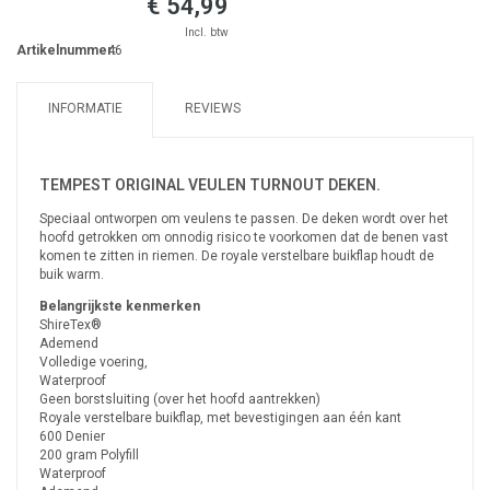
€ 54,99
Incl. btw
Artikelnummer:
46
INFORMATIE
REVIEWS
TEMPEST ORIGINAL VEULEN TURNOUT DEKEN.
Speciaal ontworpen om veulens te passen. De deken wordt over het
hoofd getrokken om onnodig risico te voorkomen dat de benen vast
komen te zitten in riemen. De royale verstelbare buikflap houdt de
buik warm.
Belangrijkste kenmerken
ShireTex®
Ademend
Volledige voering,
Waterproof
Geen borstsluiting (over het hoofd aantrekken)
Royale verstelbare buikflap, met bevestigingen aan één kant
600 Denier
200 gram Polyfill
Waterproof