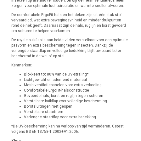
insecten op afstand te houden, terwijl de mesh ventilatiepanelen
zorgen voor optimale luchtcirculatie en warmte sneller afvoeren.
De comfortabele ErgoFit-hals en het deken zijn uit één stuk stof
vervaardigd, wat extra bewegingsvrijheid en minder drukpunten
rond de nek geeft. Daarnaast zijn de hals, ruglijn en borst gevoerd
om schuren te helpen voorkomen.
De royale buikflap is aan beide zijden verstelbaar voor een optimale
pasvorm en extra bescherming tegen insecten. Dankzij de
verlengde staartflap en volledige bedekking blijft uw paard beter
beschermd in de wei of op stal.
Kenmerken:
Blokkeert tot 80% van de UV-straling*
Lichtgewicht en ademend materiaal
Mesh ventilatiepanelen voor extra verkoeling
Comfortabele ErgoFit-halsconstructie
Gevoerde hals, borst en ruglijn tegen schuren
Verstelbare buikflap voor volledige bescherming
Borstsluitingen met gespen
Verstelbare staartriem
Verlengde staartflap voor extra bedekking
*De UV-bescherming kan na verloop van tijd verminderen. Getest
volgens BS EN 13758-1:2002+A1:2006.
Kleur