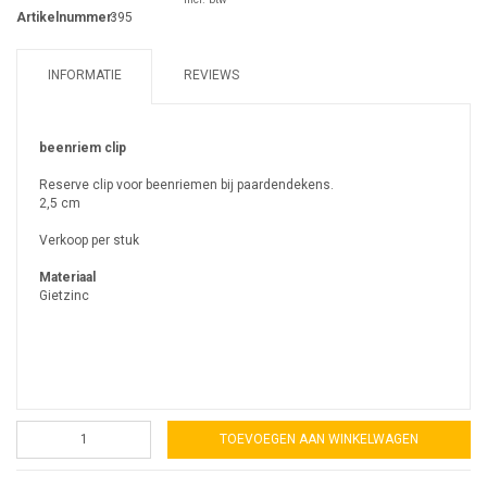
Artikelnummer:
395
INFORMATIE
REVIEWS
beenriem clip
Reserve clip voor beenriemen bij paardendekens.
2,5 cm
Verkoop per stuk
Materiaal
Gietzinc
TOEVOEGEN AAN WINKELWAGEN