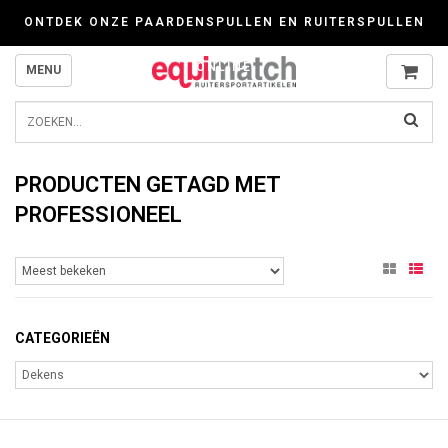
Wij werken zorgvuldig met cookies. Kijk gerust voor meer informatie op onze P
ONTDEK ONZE PAARDENSPULLEN EN RUITERSPULLEN
ONLINE
MENU
PRODUCTEN GETAGD MET
PROFESSIONEEL
CATEGORIEËN