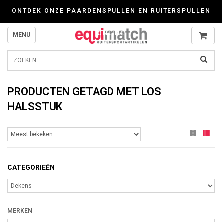
Wij werken zorgvuldig met cookies. Kijk gerust voor meer informatie op onze P
ONTDEK ONZE PAARDENSPULLEN EN RUITERSPULLEN
ONLINE
MENU
PRODUCTEN GETAGD MET LOS
HALSSTUK
CATEGORIEËN
MERKEN