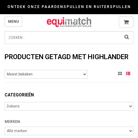
Wij werken zorgvuldig met cookies. Kijk gerust voor meer informatie op onze P
ONTDEK ONZE PAARDENSPULLEN EN RUITERSPULLEN
ONLINE
MENU
PRODUCTEN GETAGD MET HIGHLANDER
CATEGORIEËN
MERKEN