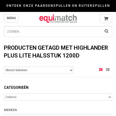
Wij werken zorgvuldig met cookies. Kijk gerust voor meer informatie op onze P
ONTDEK ONZE PAARDENSPULLEN EN RUITERSPULLEN
ONLINE
MENU
PRODUCTEN GETAGD MET HIGHLANDER
PLUS LITE HALSSTUK 1200D
CATEGORIEËN
MERKEN