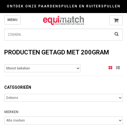
Wij werken zorgvuldig met cookies. Kijk gerust voor meer informatie op onze P
ONTDEK ONZE PAARDENSPULLEN EN RUITERSPULLEN
ONLINE
MENU
PRODUCTEN GETAGD MET 200GRAM
CATEGORIEËN
MERKEN