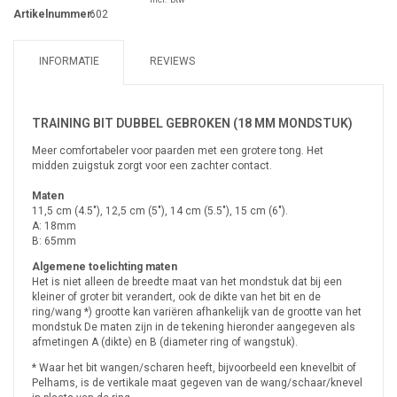
Artikelnummer:
602
INFORMATIE
REVIEWS
TRAINING BIT DUBBEL GEBROKEN (18 MM MONDSTUK)
Meer comfortabeler voor paarden met een grotere tong. Het
midden zuigstuk zorgt voor een zachter contact.
Maten
11,5 cm (4.5"), 12,5 cm (5"), 14 cm (5.5"), 15 cm (6").
A: 18mm
B: 65mm
Algemene toelichting maten
Het is niet alleen de breedte maat van het mondstuk dat bij een
kleiner of groter bit verandert, ook de dikte van het bit en de
ring/wang *) grootte kan variëren afhankelijk van de grootte van het
mondstuk De maten zijn in de tekening hieronder aangegeven als
afmetingen A (dikte) en B (diameter ring of wangstuk).
* Waar het bit wangen/scharen heeft, bijvoorbeeld een knevelbit of
Pelhams, is de vertikale maat gegeven van de wang/schaar/knevel