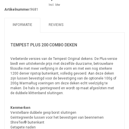
Incl. btw
Artikelnummer:
9681
INFORMATIE
REVIEWS
TEMPEST PLUS 200 COMBO DEKEN
Verbeterde versies van de Tempest Original dekens. De Plus-versie
biedt een uitstekende prijs met dezelfde duurzame, betrouwbare
filosofie met meer verfijning in de vorm en met een nog sterkere
1200 denier ripstop buitenkant, volledig gevoerd. Aan deze deken
zijn lussen bevestigd voor de bevestiging van de optionele 100g of
200g WarmaRug voeringen om deze deken echt veelzijdig te
maken. De hals is geintegreerd en wordt op maat afgesloten met
de dubbele klittenband sluitingen.
Kenmerken
Verstelbare dubbele gesp borst sluitingen
Geïntegreerde lussen voor het bevestigen van beenriemen
ShireTex® buitenkant
Getapete naden