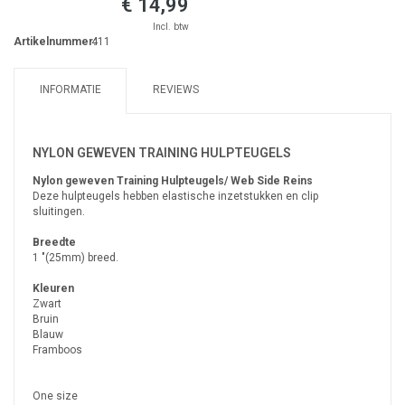
€ 14,99
Incl. btw
Artikelnummer:
411
INFORMATIE
REVIEWS
NYLON GEWEVEN TRAINING HULPTEUGELS
Nylon geweven Training Hulpteugels/ Web Side Reins
Deze hulpteugels hebben elastische inzetstukken en clip
sluitingen.
Breedte
1 "(25mm) breed.
Kleuren
Zwart
Bruin
Blauw
Framboos
One size