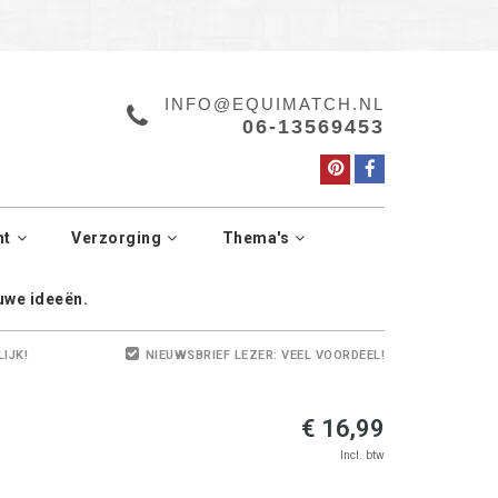
a.
Manage cookies
INFO@EQUIMATCH.NL
06-13569453
ht
Verzorging
Thema's
euwe ideeën.
LIJK!
NIEUWSBRIEF LEZER: VEEL VOORDEEL!
€ 16,99
Incl. btw