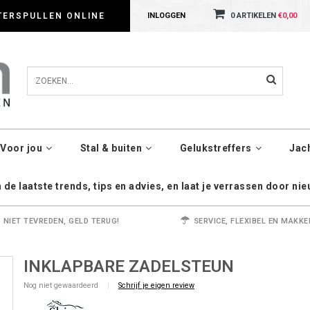
dig met cookies. Kijk gerust voor meer informatie op onze Privacy Policy pagin
TERSPULLEN ONLINE
INLOGGEN
0 ARTIKELEN
€0,00
Voor jou
Stal & buiten
Gelukstreffers
Jac
de laatste trends, tips en advies, en laat je verrassen door ni
NIET TEVREDEN, GELD TERUG!
SERVICE, FLEXIBEL EN MAKKE
INKLAPBARE ZADELSTEUN
Nog niet gewaardeerd
|
Schrijf je eigen review