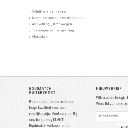
Schrijf je eigen review
Neem contact op over dit product
Aan verlanglijst toevoegen
Toevoegen aan vergelijking
Afdrukken
EQUIMATCH
NIEUWSBRIEF
RUITERSPORT
Wilt u op de hoogte b
Ruitersportartikelen met een
Word lid van onze ma
hoge kwaliteit voor een
redelijke prijs. Veel service. Bij
ons ben je nog KLANT!
Equimatch verkoopt onder
AB