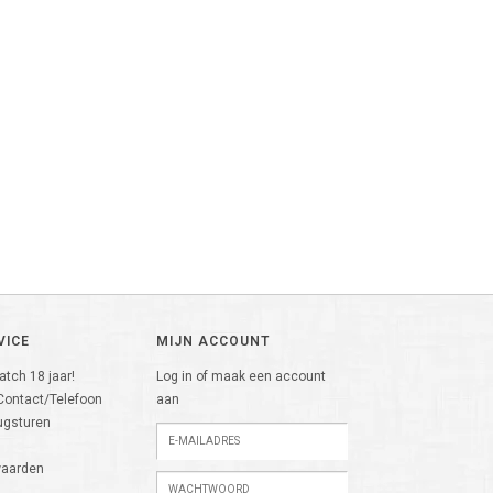
VICE
MIJN ACCOUNT
tch 18 jaar!
Log in of maak een account
Contact/Telefoon
aan
ugsturen
n
waarden