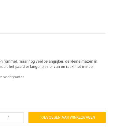
en rommel, maar nog veel belangrijker: de kleine mazen in
eft het paard er langer plezier van en raakt het minder
an vocht/water.
TOEVOEGEN AAN WINKELWAGEN