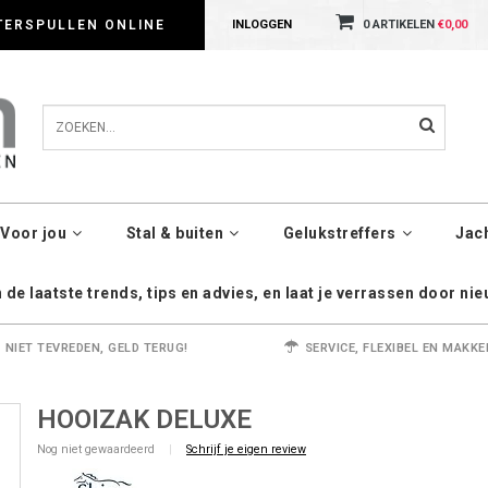
dig met cookies. Kijk gerust voor meer informatie op onze Privacy Policy pagin
TERSPULLEN ONLINE
INLOGGEN
0 ARTIKELEN
€0,00
Voor jou
Stal & buiten
Gelukstreffers
Jac
de laatste trends, tips en advies, en laat je verrassen door ni
NIET TEVREDEN, GELD TERUG!
SERVICE, FLEXIBEL EN MAKKE
HOOIZAK DELUXE
Nog niet gewaardeerd
|
Schrijf je eigen review