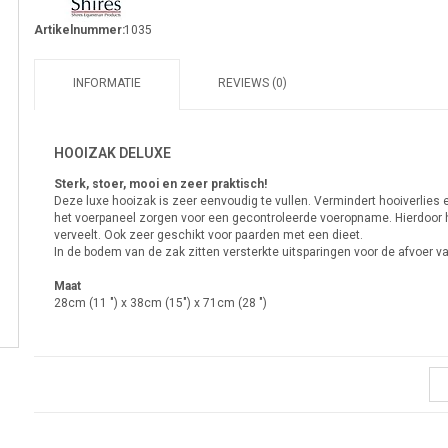
Artikelnummer:
1035
INFORMATIE
REVIEWS (0)
HOOIZAK DELUXE
Sterk, stoer, mooi en zeer praktisch!
Deze luxe hooizak is zeer eenvoudig te vullen. Vermindert hooiverlies 
het voerpaneel zorgen voor een gecontroleerde voeropname. Hierdoor he
verveelt. Ook zeer geschikt voor paarden met een dieet.
In de bodem van de zak zitten versterkte uitsparingen voor de afvoer v
Maat
28cm (11 ") x 38cm (15") x 71cm (28 ")