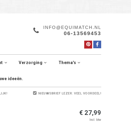
a.
Manage cookies
INFO@EQUIMATCH.NL
06-13569453
ht
Verzorging
Thema's
euwe ideeën.
LIJK!
NIEUWSBRIEF LEZER: VEEL VOORDEEL!
€ 27,99
Incl. btw