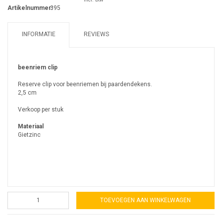
Artikelnummer:
395
INFORMATIE
REVIEWS
beenriem clip
Reserve clip voor beenriemen bij paardendekens.
2,5 cm
Verkoop per stuk
Materiaal
Gietzinc
TOEVOEGEN AAN WINKELWAGEN