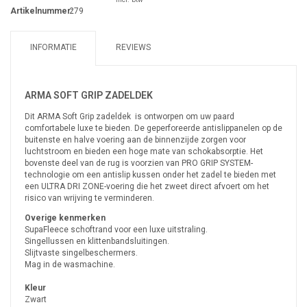
Artikelnummer:
279
INFORMATIE
REVIEWS
ARMA SOFT GRIP ZADELDEK
Dit ARMA Soft Grip zadeldek is ontworpen om uw paard
comfortabele luxe te bieden. De geperforeerde antislippanelen op de
buitenste en halve voering aan de binnenzijde zorgen voor
luchtstroom en bieden een hoge mate van schokabsorptie. Het
bovenste deel van de rug is voorzien van PRO GRIP SYSTEM-
technologie om een antislip kussen onder het zadel te bieden met
een ULTRA DRI ZONE-voering die het zweet direct afvoert om het
risico van wrijving te verminderen.
Overige kenmerken
SupaFleece schoftrand voor een luxe uitstraling.
Singellussen en klittenbandsluitingen.
Slijtvaste singelbeschermers.
Mag in de wasmachine.
Kleur
Zwart