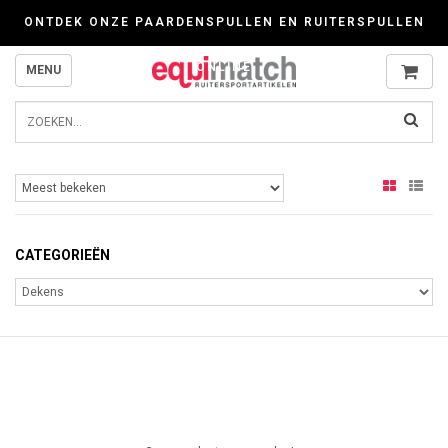
Wij werken zorgvuldig met cookies. Kijk gerust voor meer informatie op onze P
ONTDEK ONZE PAARDENSPULLEN EN RUITERSPULLEN
ONLINE
MENU
CATEGORIEËN