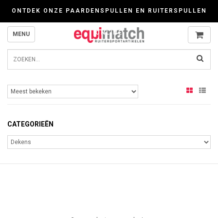
Wij werken zorgvuldig met cookies. Kijk gerust voor meer informatie op onze P
ONTDEK ONZE PAARDENSPULLEN EN RUITERSPULLEN
ONLINE
MENU
CATEGORIEËN