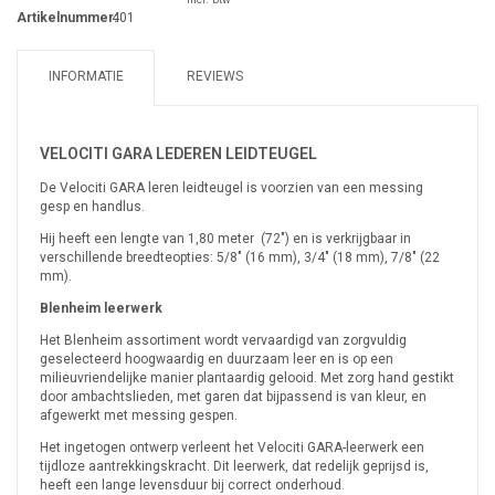
Artikelnummer:
401
INFORMATIE
REVIEWS
VELOCITI GARA LEDEREN LEIDTEUGEL
De Velociti GARA leren leidteugel is voorzien van een messing
gesp en handlus.
Hij heeft een lengte van 1,80 meter (72") en is verkrijgbaar in
verschillende breedteopties: 5/8" (16 mm), 3/4" (18 mm), 7/8" (22
mm).
Blenheim leerwerk
Het Blenheim assortiment wordt vervaardigd van zorgvuldig
geselecteerd hoogwaardig en duurzaam leer en is op een
milieuvriendelijke manier plantaardig gelooid. Met zorg hand gestikt
door ambachtslieden, met garen dat bijpassend is van kleur, en
afgewerkt met messing gespen.
Het ingetogen ontwerp verleent het Velociti GARA-leerwerk een
tijdloze aantrekkingskracht. Dit leerwerk, dat redelijk geprijsd is,
heeft een lange levensduur bij correct onderhoud.