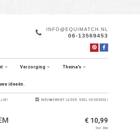
a.
Manage cookies
INFO@EQUIMATCH.NL
06-13569453
ht
Verzorging
Thema's
euwe ideeën.
LIJK!
NIEUWSBRIEF LEZER: VEEL VOORDEEL!
EM
€ 10,99
Incl. btw