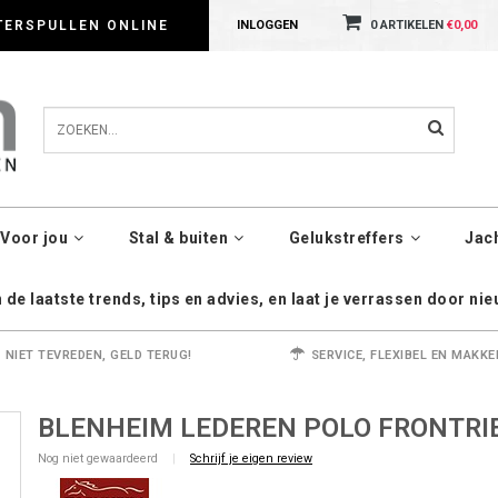
dig met cookies. Kijk gerust voor meer informatie op onze Privacy Policy pagin
TERSPULLEN ONLINE
INLOGGEN
0 ARTIKELEN
€0,00
Voor jou
Stal & buiten
Gelukstreffers
Jac
de laatste trends, tips en advies, en laat je verrassen door ni
NIET TEVREDEN, GELD TERUG!
SERVICE, FLEXIBEL EN MAKKE
BLENHEIM LEDEREN POLO FRONTRI
Nog niet gewaardeerd
|
Schrijf je eigen review