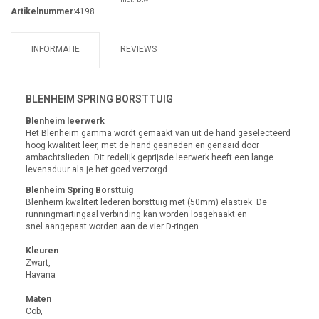
Artikelnummer:
4198
INFORMATIE
REVIEWS
BLENHEIM SPRING BORSTTUIG
Blenheim leerwerk
Het Blenheim gamma wordt gemaakt van uit de hand geselecteerd
hoog kwaliteit leer, met de hand gesneden en genaaid door
ambachtslieden. Dit redelijk geprijsde leerwerk heeft een lange
levensduur als je het goed verzorgd.
Blenheim Spring Borsttuig
Blenheim kwaliteit lederen borsttuig met (50mm) elastiek. De
runningmartingaal verbinding kan worden losgehaakt en
snel aangepast worden aan de vier D-ringen.
Kleuren
Zwart,
Havana
Maten
Cob,