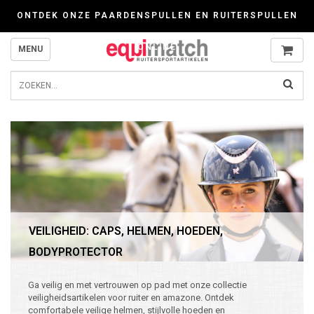
Wij werken zorgvuldig met cookies. Kijk gerust voor meer informatie op onze P
ONTDEK ONZE PAARDENSPULLEN EN RUITERSPULLEN
ONLINE
MENU
VEILIGHEID: CAPS, HELMEN, HOEDEN,
BODYPROTECTOR
Ga veilig en met vertrouwen op pad met onze collectie
veiligheidsartikelen voor ruiter en amazone. Ontdek
comfortabele veilige helmen, stijlvolle hoeden en