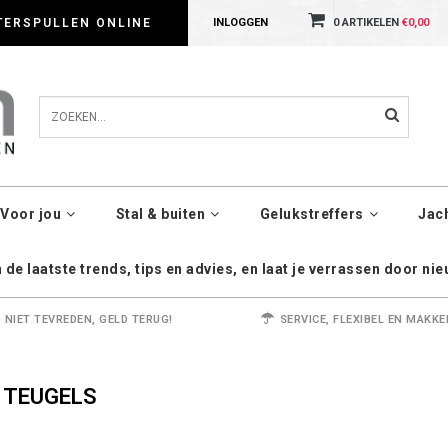
dig met cookies. Kijk gerust voor meer informatie op onze Privacy Policy pagin
TERSPULLEN ONLINE
INLOGGEN
0 ARTIKELEN
€0,00
Voor jou
Stal & buiten
Gelukstreffers
Jac
de laatste trends, tips en advies, en laat je verrassen door ni
NIET TEVREDEN, GELD TERUG!
SERVICE, FLEXIBEL EN MAKKE
 TEUGELS