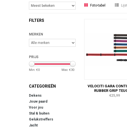
Foto-tabel
Lijs
FILTERS
MERKEN
PRIJS
Min: €
0
Max: €
30
VELOCITI GARA CONT
CATEGORIEËN
RUBBER GRIP TEU
€25,99
Dekens
Jouw paard
Voor jou
Stal & buiten
Gelukstreffers
Jacht