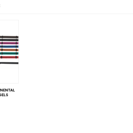
t
INENTAL
GELS