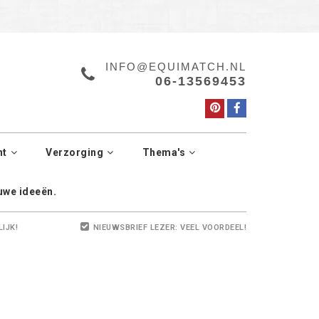
a.
Manage cookies
INFO@EQUIMATCH.NL
06-13569453
ht
Verzorging
Thema's
euwe ideeën.
LIJK!
NIEUWSBRIEF LEZER: VEEL VOORDEEL!