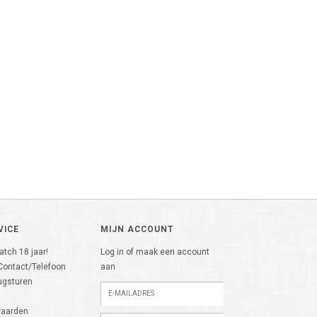
VICE
MIJN ACCOUNT
tch 18 jaar!
Log in of maak een account
Contact/Telefoon
aan
ugsturen
n
waarden