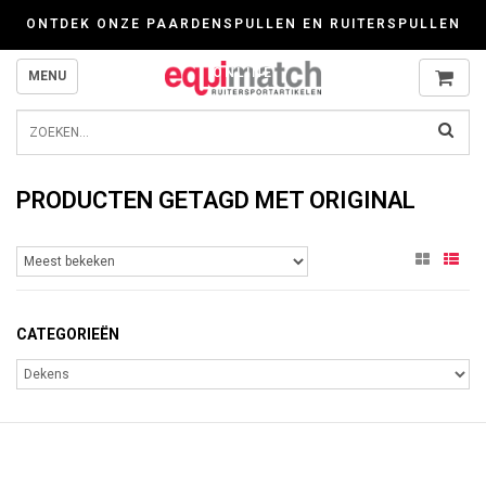
Wij werken zorgvuldig met cookies. Kijk gerust voor meer informatie op onze P
ONTDEK ONZE PAARDENSPULLEN EN RUITERSPULLEN
ONLINE
MENU
PRODUCTEN GETAGD MET ORIGINAL
CATEGORIEËN