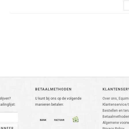
BETAALMETHODEN
KLANTENSER
lijven?
U kunt bij ons op de volgende
Over ons, Equima
ilinglijst:
manieren betalen:
Klantenservice/
Bestellen en ter
Betaalmethode
Algemene voor
ONNEER
Privacy Policy