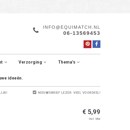
a.
Manage cookies
INFO@EQUIMATCH.NL
06-13569453
ht
Verzorging
Thema's
euwe ideeën.
LIJK!
NIEUWSBRIEF LEZER: VEEL VOORDEEL!
€ 5,99
Incl. btw