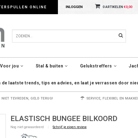
dig met cookies. Kijk gerust voor meer informatie op onze Privacy Policy pagin
TERSPULLEN ONLINE
INLOGGEN
0 ARTIKELEN
€0,00
Voor jou
Stal & buiten
Gelukstreffers
Jac
de laatste trends, tips en advies, en laat je verrassen door ni
NIET TEVREDEN, GELD TERUG!
SERVICE, FLEXIBEL EN MAKKE
ELASTISCH BUNGEE BILKOORD
Nog niet gewaardeerd
|
Schrijf je eigen review