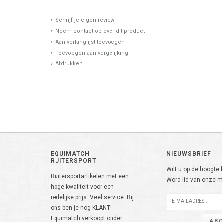
Schrijf je eigen review
Neem contact op over dit product
Aan verlanglijst toevoegen
Toevoegen aan vergelijking
Afdrukken
EQUIMATCH
NIEUWSBRIEF
RUITERSPORT
Wilt u op de hoogte b
Ruitersportartikelen met een
Word lid van onze ma
hoge kwaliteit voor een
redelijke prijs. Veel service. Bij
ons ben je nog KLANT!
Equimatch verkoopt onder
AB