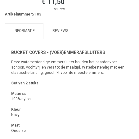
€ 11,50
Incl. btw
Artikelnummer:
7103
INFORMATIE
REVIEWS
BUCKET COVERS - (VOER)EMMERAFSLUITERS
Deze waterbestendige emmersluiter houden het paardenvoer
schoon, vochtvrij en vers tot de maaltijd. Waterbestendig met een
elastische binding, geschikt voor de meeste emmers.
Set van 2 stuks
Materiaal
100% nylon
Kleur
Navy
Maat
Onesize