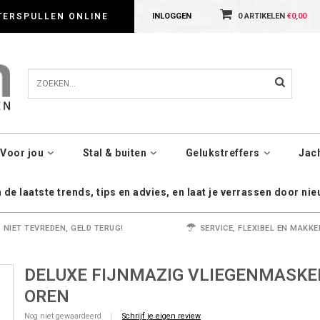
dig met cookies. Kijk gerust voor meer informatie op onze Privacy Policy pagin
TERSPULLEN ONLINE
INLOGGEN
0 ARTIKELEN
€0,00
Voor jou
Stal & buiten
Gelukstreffers
Jac
de laatste trends, tips en advies, en laat je verrassen door ni
NIET TEVREDEN, GELD TERUG!
SERVICE, FLEXIBEL EN MAKKE
DELUXE FIJNMAZIG VLIEGENMASKE
OREN
Nog niet gewaardeerd
|
Schrijf je eigen review