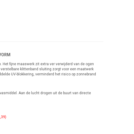
SVORM
. Het fijne maaswerk zit extra ver verwijderd van de ogen
verstelbare klittenband sluiting zorgt voor een maatwerk
ddelde UV-blokkering, verminderd het risico op zonnebrand
asmiddel. Aan de lucht drogen uit de buurt van directe
7,39)