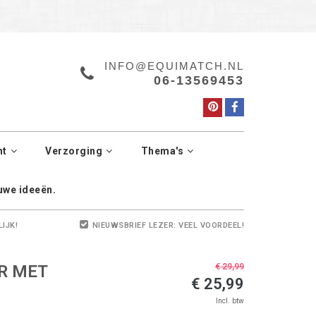
a.
Manage cookies
INFO@EQUIMATCH.NL
06-13569453
ht
Verzorging
Thema's
euwe ideeën.
LIJK!
NIEUWSBRIEF LEZER: VEEL VOORDEEL!
R MET
€ 29,99
€ 25,99
Incl. btw