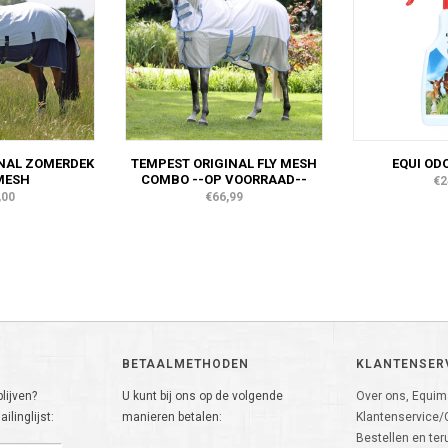
NAL ZOMERDEK
TEMPEST ORIGINAL FLY MESH
EQUI OD
MESH
COMBO --OP VOORRAAD--
€2
,00
€66,99
BETAALMETHODEN
KLANTENSER
lijven?
U kunt bij ons op de volgende
Over ons, Equima
ilinglijst:
manieren betalen:
Klantenservice/
Bestellen en ter