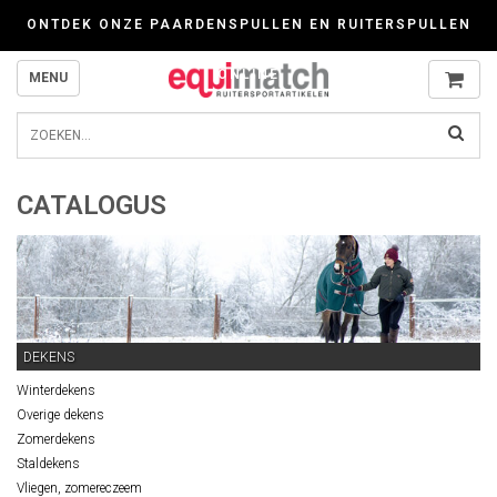
Wij werken zorgvuldig met cookies. Kijk gerust voor meer informatie op onze P
ONTDEK ONZE PAARDENSPULLEN EN RUITERSPULLEN
ONLINE
MENU
CATALOGUS
DEKENS
Winterdekens
Overige dekens
Zomerdekens
Staldekens
Vliegen, zomereczeem