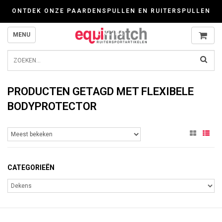
Wij werken zorgvuldig met cookies. Kijk gerust voor meer informatie op onze P
ONTDEK ONZE PAARDENSPULLEN EN RUITERSPULLEN
ONLINE
MENU
PRODUCTEN GETAGD MET FLEXIBELE
BODYPROTECTOR
CATEGORIEËN